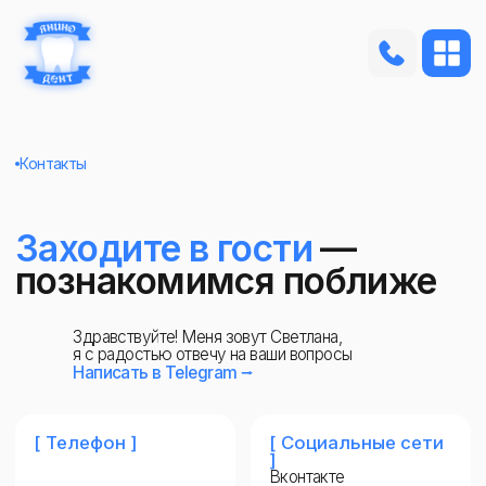
Контакты
Заходите в гости
—
познакомимся поближе
Здравствуйте! Меня зовут Светлана,
я с радостью отвечу на ваши вопросы
Написать в Telegram ⭢
[ Телефон ]
[ Социальные сети
]
Вконтакте
Telegram
Max
+7 911 926 17 79
+7 994 433 33 73
[ Адрес ]
[ Часы работы ]