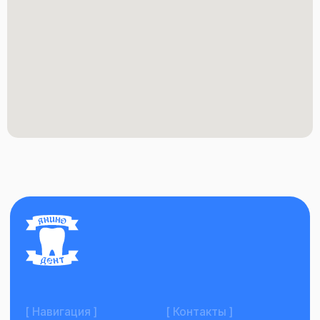
[ Навигация ]
[ Контакты ]
О клинике
+7 911 926 17 79
+7 994 433 33 73
Команда
yanino-dent@yandex.ru
Наши работы
Вконтакте
Telegram
Услуги и цены
Max
Атмосфера клиники
Блог
Контакты
Записаться на консультацию
ООО "Янино-Дент"
ИНН: 7810431512
ОГРН: 1167847136324
Лицензия
©Все права защищены
Политика конфиденциальности