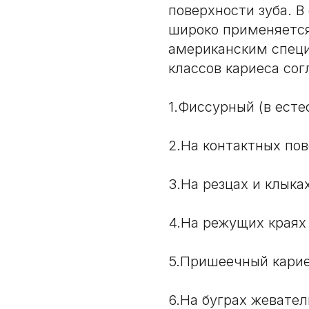
поверхности зуба. В
широко применяется
американским специ
классов кариеса со
1.Фиссурный (в есте
2.На контактных по
3.На резцах и клыка
4.На режущих краях 
5.Пришеечный карие
6.На буграх жевате